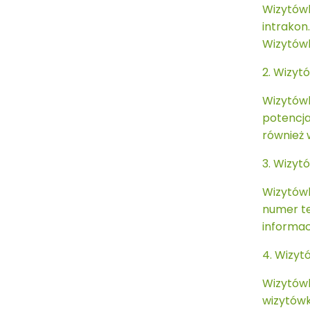
Wizytów
intrakon.
Wizytów
2. Wizyt
Wizytówk
potencja
również 
3. Wizyt
Wizytówk
numer te
informac
4. Wizyt
Wizytówk
wizytówk