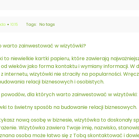
•
No tags
ada
10:15
Tags:
o warto zainwestować w wizytówki?
 to niewielkie kartki papieru, które zawierają najważniejs
od wieków jako forma kontaktu i wymiany informacji. W d
 z internetu, wizytówki nie straciły na popularności. Wrę
udowania relacji biznesowych i osobistych.
 powodów, dla których warto zainwestować w wizytówki:
ówki to świetny sposób na budowanie relacji biznesowych.
ykasz nową osobę w biznesie, wizytówka to doskonały spo
ażenie. Wizytówka zawiera Twoje imię, nazwisko, stanowis
nana osoba może łatwo się z Tobą skontaktować i dowiedzi