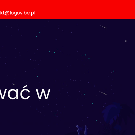
akt@logovibe.pl
wać w