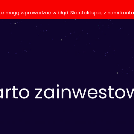
rte mogą wprowadzać w błąd. Skontaktuj się z nami kont
rto zainwesto