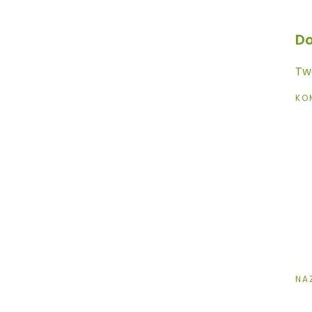
Do
Twó
KO
NA