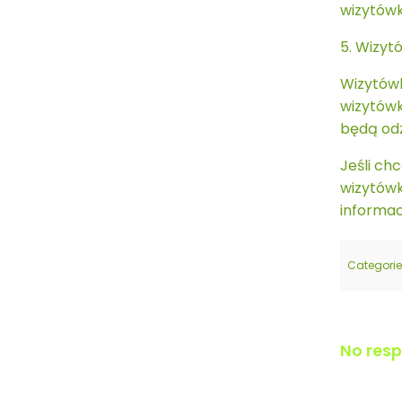
wizytówk
5. Wizyt
Wizytówk
wizytówk
będą odz
Jeśli ch
wizytówk
informacj
Categori
No res