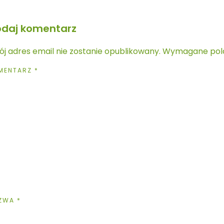
daj komentarz
j adres email nie zostanie opublikowany.
Wymagane pol
MENTARZ
*
ZWA
*