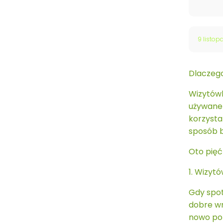
9 listop
Dlaczeg
Wizytówki
używane 
korzysta
sposób b
Oto pięć
1. Wizyt
Gdy spot
dobre wr
nowo poz