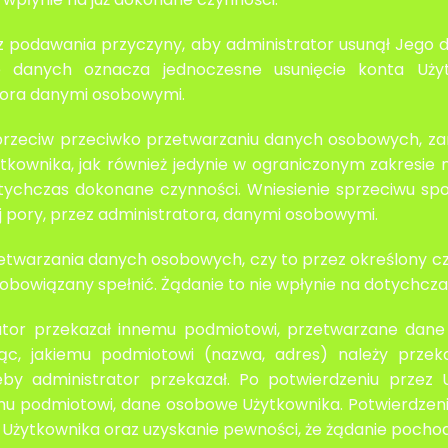
ez podawania przyczyny, aby administrator usunął Jego d
e danych oznacza jednoczesne usunięcie konta Użyt
tora danymi osobowymi.
 sprzeciw przeciwko przetwarzaniu danych osobowych, z
kownika, jak również jedynie w ograniczonym zakresie 
tychczas dokonane czynności. Wniesienie sprzeciwu spo
j pory, przez administratora, danymi osobowymi.
etwarzania danych osobowych, czy to przez określony cza
 obowiązany spełnić. Żądanie to nie wpłynie na dotychcz
ator przekazał innemu podmiotowi, przetwarzane dan
jąc, jakiemu podmiotowi (nazwa, adres) należy prze
by administrator przekazał. Po potwierdzeniu przez 
mu podmiotowi, dane osobowe Użytkownika. Potwierdzeni
żytkownika oraz uzyskanie pewności, że żądanie pochodz