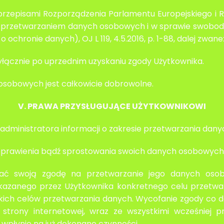
rzepisami Rozporządzenia Parlamentu Europejskiego i Rad
z przetwarzaniem danych osobowych i w sprawie swobod
chronie danych), OJ L 119, 4.5.2016, p. 1-88, dalej zwan
łącznie po uprzednim uzyskaniu zgody Użytkownika.
osobowych jest całkowicie dobrowolne.
V. PRAWA PRZYSŁUGUJĄCE UŻYTKOWNIKOWI
d administratora informacji o zakresie przetwarzania da
poprawienia bądź sprostowania swoich danych osobowych
fać swoją zgodę na przetwarzanie jego danych oso
azanego przez Użytkownika konkretnego celu przetwa
kich celów przetwarzania danych. Wycofanie zgody co d
 strony internetowej, wraz ze wszystkimi wcześniej 
wpłynie na już dokonane czynności.