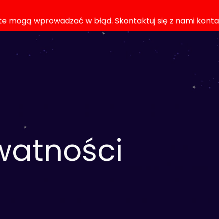
rte mogą wprowadzać w błąd. Skontaktuj się z nami kont
watności