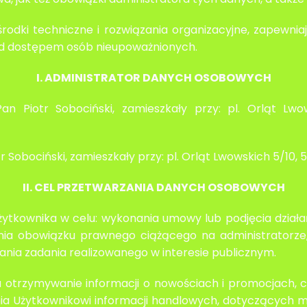
 środki techniczne i rozwiązania organizacyjne, zapew
d dostępem osób nieupoważnionych.
I. ADMINISTRATOR DANYCH OSOBOWYCH
n Piotr Sobociński, zamieszkały przy: pl. Orląt Lwo
r Sobociński, zamieszkały przy: pl. Orląt Lwowskich 5/10, 
II. CEL PRZETWARZANIA DANYCH OSOBOWYCH
żytkownika w celu: wykonania umowy lub podjęcia dzia
ienia obowiązku prawnego ciążącego na administratorze
nania zadania realizowanego w interesie publicznym.
 otrzymywanie informacji o nowościach i promocjach, c
a Użytkownikowi informacji handlowych, dotyczących m.