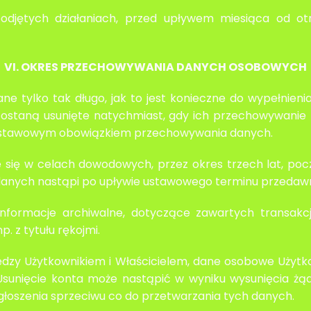
 podjętych działaniach, przed upływem miesiąca od 
VI. OKRES PRZECHOWYWANIA DANYCH OSOBOWYCH
e tylko tak długo, jak to jest konieczne do wypełnie
ostaną usunięte natychmiast, gdy ich przechowywanie
 ustawowym obowiązkiem przechowywania danych.
 się w celach dowodowych, przez okres trzech lat, po
e danych nastąpi po upływie ustawowego terminu przeda
nformacje archiwalne, dotyczące zawartych transakcj
. z tytułu rękojmi.
między Użytkownikiem i Właścicielem, dane osobowe Użyt
 Usunięcie konta może nastąpić w wyniku wysunięcia żą
łoszenia sprzeciwu co do przetwarzania tych danych.