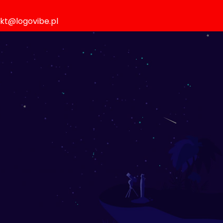
akt@logovibe.pl